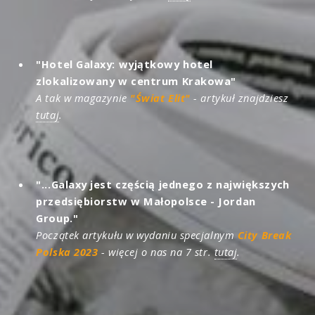
"Hotel Galaxy: wyjątkowy hotel
zlokalizowany w centrum Krakowa"
A tak w magazynie
"Świat Elit"
- artykuł znajdziesz
tutaj
.
"...Galaxy jest częścią jednego z największych
przedsiębiorstw w Małopolsce - Jordan
Group."
Początek artykułu w wydaniu specjalnym
City Break
Polska 2023
- więcej o nas na 7 str.
tutaj
.