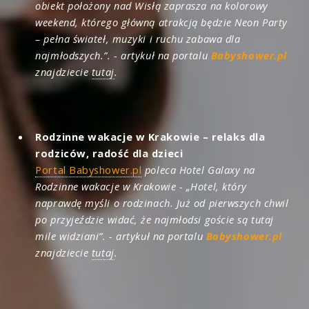
obiekt położony nad Wisłą zaprasza na kolorowy
weekend, którego główną atrakcją będzie Neon Party
– pełna świateł, muzyki i ruchu zabawa dla
najmłodszych.”. - artykuł na portalu
Babyshower.pl
znajdziecie
tutaj
.
Rodzinne wakacje w Krakowie – relaks dla
rodziców, radość dla dzieci
Portal Babyshower.pl
poleca Hotel Galaxy na
Rodzinne wakacje w Krakowie - „Hotel, który
naprawdę myśli o rodzinach. Już od pierwszych chwil
po przyjeździe widać, że najmłodsi goście są tutaj
mile widziani”. - artykuł na portalu
Babyshower.pl
znajdziecie
tutaj
.