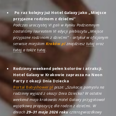
Po raz kolejny już Hotel Galaxy jako „Miejsce
przyjazne rodzinom z dziećmi”
Podczas uroczystej VI gali w Rynku Podziemnym
zostaliśmy laureatem VI edycji plebiscytu „Miejsce
przyjazne rodzinom z dziećmi”
-
artykuł w oficjanym
serwisie miejskim
Kraków.pl
znajdziesz
tutaj
oraz
tutaj
a także
tutaj
.
Rodzinny weekend pełen kolorów i atrakcji.
Hotel Galaxy w Krakowie zaprasza na Neon
Party z okazji Dnia Dziecka
Portal Babyshower.pl
pisze
:
„Szukacie pomysłu na
rodzinny wyjazd z okazji Dnia Dziecka? W ostatni
weekend maja krakowski Hotel Galaxy przygotował
wyjątkową propozycję dla rodzin z dziećmi. W
dniach
29–31 maja 2026 roku
czterogwiazdkowy