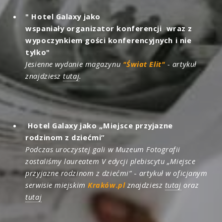
" Hotel Galaxy jako
wspaniały organizator konferencji wraz z
wypoczynkiem gości konferencyjnych i nie
tylko"
Jesienne wydanie magazynu
"Świat Elit"
- artykuł
znajdziesz
tutaj
.
Hotel Galaxy jako „Miejsce przyjazne
rodzinom z dziećmi”
Podczas uroczystej gali w Muzeum Fotografii
zostaliśmy laureatem V edycji plebiscytu „Miejsce
przyjazne rodzinom z dziećmi”
-
artykuł w oficjanym
serwisie miejskim
Kraków.pl
znajdziesz
tutaj
oraz
tutaj