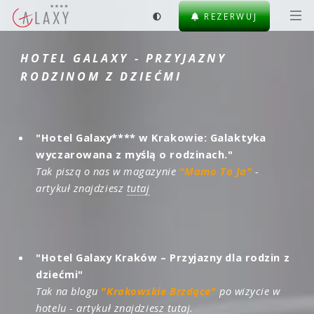
REZERWUJ
HOTEL GALAXY - PRZYJAZNY
RODZINOM Z DZIEĆMI
"Hotel Galaxy**** w Krakowie: Galaktyka
wyczarowana z myślą o rodzinach."
Tak piszą o nas w magazynie
"Mamo To Ja"
-
artykuł znajdziesz
tutaj
"Hotel Galaxy Kraków – Przyjazny dla rodzin z
dziećmi"
Tak na blogu
"Krakowskie Brzdące"
po wizycie w
hotelu - artykuł znajdziesz
tutaj
.