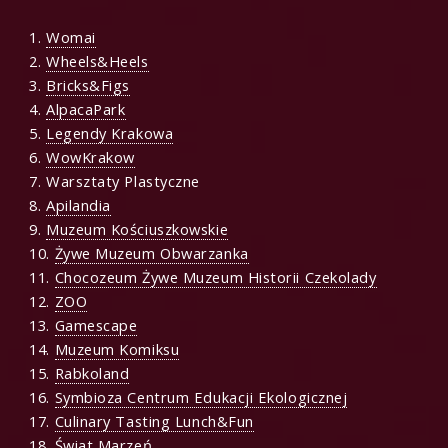
1.
Womai
2.
Wheels&Heels
3.
Bricks&Figs
4.
AlpacaPark
5.
Legendy Krakowa
6.
WowKrakow
7. Warsztaty Plastyczne
8.
Apilandia
9.
Muzeum Kościuszkowskie
10.
Żywe Muzeum Obwarzanka
11.
Chocozeum Żywe Muzeum Historii Czekolady
12.
ZOO
13.
Gamescape
14.
Muzeum Komiksu
15.
Rabkoland
16.
Symbioza Centrum Edukacji Ekologicznej
17.
Culinary Tasting Lunch&Fun
18.
Świat Marzeń